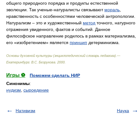
общего природного порядка и продукты естественной
эволюции. Так ученые-натуралисты связывают
мораль
,
нравственность с особенностями человеческой антропологии.
Натурализм – это и художественный
метод
точного, натурного
отражения увиденного, фактов и событий. Данное
философское направление родилось в рамках материализма,
его «изобретением» является
принцип
детерминизма.
Основы духовной культуры (энциклопедический словарь педагога).—
Екатеринбург
.
В.С. Безрукова
.
2000
.
Игры ⚽
Поможем сделать НИР
Синонимы
:
нудизм
,
сыроедение
Нативизм
Наука